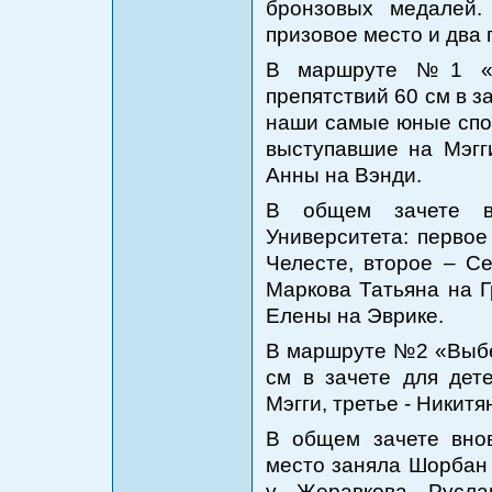
бронзовых медалей.
призовое место и два 
В маршруте №1 «П
препятствий 60 см в з
наши самые юные спор
выступавшие на Мэгг
Анны на Вэнди.
В общем зачете ве
Университета: первое
Челесте, второе – Се
Маркова Татьяна на Г
Елены на Эврике.
В маршруте №2 «Выбе
см в зачете для дет
Мэгги, третье - Никит
В общем зачете вно
место заняла Шорбан 
у Жеравкова Русла