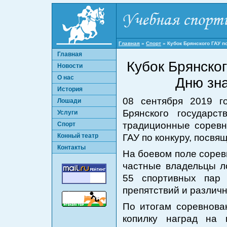
Главная
»
Спорт
»
Кубок Брянского ГАУ п
Главная
Кубок Брянско
Новости
О нас
Дню зна
История
08 сентября 2019 г
Лошади
Брянского государст
Услуги
традиционные соревн
Спорт
Конный театр
ГАУ по конкуру, посв
Контакты
На боевом поле сорев
частные владельцы л
55 спортивных пар
препятствий и различ
По итогам соревнова
копилку наград на 