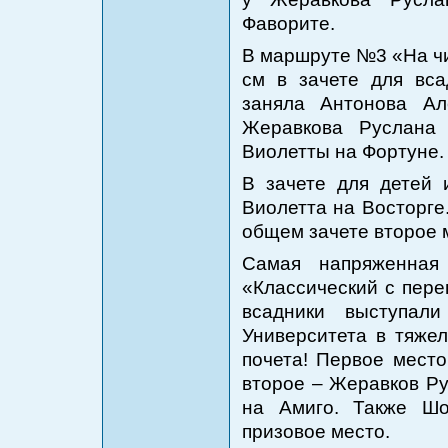
Фаворите.
В маршруте №3 «На чи
см в зачете для вс
заняла Антонова Ал
Жеравкова Руслана
Виолетты на Фортуне.
В зачете для детей
Виолетта на Восторге
общем зачете второе 
Самая напряженна
«Классический с пере
всадники выступал
Университета в тяже
почета! Первое мест
второе – Жеравков Ру
на Амиго. Также Шо
призовое место.