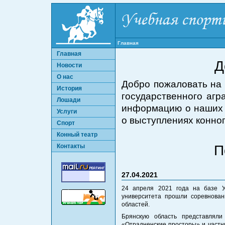
Главная
Главная
Д
Новости
О нас
Добро пожаловать на 
История
государственного агр
Лошади
информацию о наших л
Услуги
о выступлениях конног
Спорт
Конный театр
Контакты
П
27.04.2021
24 апреля 2021 года на базе У
университета прошли соревнован
областей.
Брянскую область представляли
«Отрадненские просторы» и частн