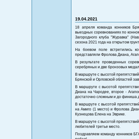
19.04.2021
18 апреля команда конников Бря
выездных соревнованиях по конном
Загородного клуба "Журавка" (На
сезона 2021 года на открытом грунт
На боевом поле встретились ко
представляли Фролова Диана, Агап
В результате проведенных соре
серебряных и две бронзовых медал
В маршруте с высотой препятствий
Брянской и Орловской областей за
В маршруте с высотой препятстви
Диана на Чародее, второе - Агап
достаточно сложным и до финиша д
В маршруте с высотой препятствий
на Амиго (1 место) и Фролова Диа
Кузнецова Елена на Эврике.
В маршруте с высотой препятствий
любителей третье место.
Поздравляем команду конников БГ