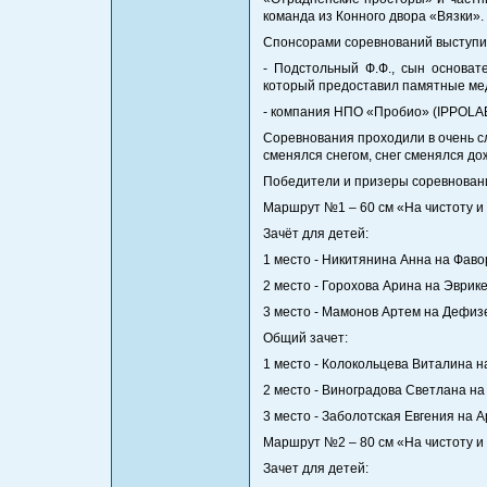
команда из Конного двора «Вязки».
Спонсорами соревнований выступи
- Подстольный Ф.Ф., сын основат
который предоставил памятные ме
- компания НПО «Пробио» (IPPOLAB
Соревнования проходили в очень с
сменялся снегом, снег сменялся до
Победители и призеры соревнован
Маршрут №1 – 60 см «На чистоту и ре
Зачёт для детей:
1 место - Никитянина Анна на Фаво
2 место - Горохова Арина на Эврике (
3 место - Мамонов Артем на Дефизе
Общий зачет:
1 место - Колокольцева Виталина на
2 место - Виноградова Светлана н
3 место - Заболотская Евгения на А
Маршрут №2 – 80 см «На чистоту и ре
Зачет для детей: