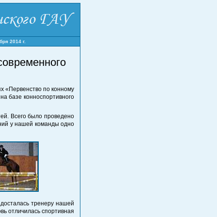
ря 2014 г.
современного
ях «Первенство по конному
на базе конноспортивного
ей. Всего было проведено
аний у нашей команды одно
 досталась тренеру нашей
овь отличилась спортивная