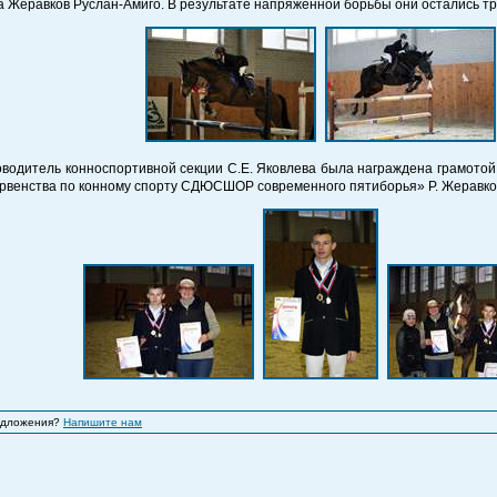
а Жеравков Руслан-Амиго. В результате напряженной борьбы они остались тр
оводитель конноспортивной секции С.Е. Яковлева была награждена грамотой
рвенства по конному спорту СДЮСШОР современного пятиборья» Р. Жеравко
редложения?
Напишите нам