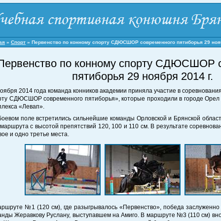
ая
»
Спорт
»
Первенство по конному спорту СДЮСШОР современного пятиборья 29 нояб
Первенство по конному спорту СДЮСШОР 
пятиборья 29 ноября 2014 г.
ноября 2014 года команда конников академии приняла участие в соревновани
рту СДЮСШОР современного пятиборья», которые проходили в городе Орел 
плекса «Левап».
боевом поле встретились сильнейшие команды Орловской и Брянской област
 маршрута с высотой препятствий 120, 100 и 110 см. В результате соревнов
вое и одно третье места.
аршруте №1 (120 см), где разыгрывалось «Первенство», победа заслуженно
анды Жеравкову Руслану, выступавшем на Амиго. В маршруте №3 (110 см) вн