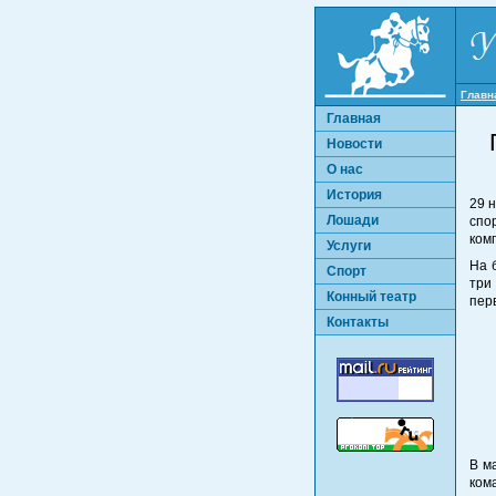
Главн
Главная
Новости
О нас
История
29 
Лошади
спо
ком
Услуги
На 
Спорт
три
Конный театр
пер
Контакты
В м
ком