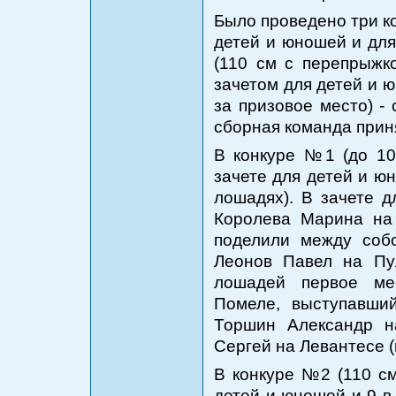
Было проведено три ко
детей и юношей и для
(110 см с перепрыжк
зачетом для детей и 
за призовое место) -
сборная команда приня
В конкуре №1 (до 100
зачете для детей и ю
лошадях). В зачете 
Королева Марина на Л
поделили между собо
Леонов Павел на Пул
лошадей первое ме
Помеле, выступавши
Торшин Александр на
Сергей на Левантесе (г
В конкуре №2 (110 см
детей и юношей и 9 в