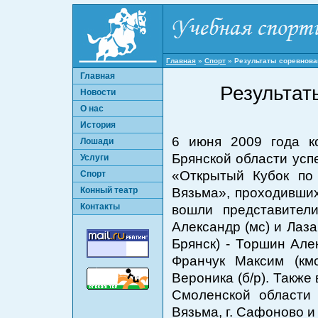
Главная
»
Спорт
»
Результаты соревнован
Главная
Результат
Новости
О нас
История
6 июня 2009 года к
Лошади
Брянской области усп
Услуги
«Открытый Кубок по
Спорт
Конный театр
Вязьма», проходивших
Контакты
вошли представители
Александр (мс) и Лаза
Брянск) - Торшин Алек
Франчук Максим (кмс
Вероника (б/р). Также
Смоленской области (г
Вязьма, г. Сафоново и 