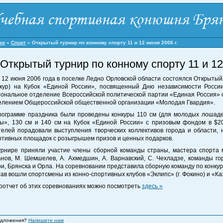
ая
»
Спорт
»
Открытый турнир по конному спорту 11 и 12 июня 2006 г.
Открытый турнир по конному спорту 11 и 12
и 12 июня 2006 года в поселке Ледно Орловской области состоялся Открытый
нкур) на Кубок «Единой России», посвященный Дню независимости Росси
иональное отделение Всероссийской политической партии «Единая Россия» 
елением Общероссийской общественной организации «Молодая Гвардия».
рограмме праздника были проведены конкуры 110 см (для молодых лошадей
ы», 130 см и 140 см на Кубок «Единой России» с призовым фондом в $20
телей порадовали выступления творческих коллективов города и области, 
ртивных площадок с розыгрышем призов и ценных подарков.
урнире приняли участие члены сборной команды страны, мастера спорта 
анов, М. Шемшелев, А. Ахмедшин, А. Варнавский, С. Чехладзе, команды го
ри, Брянска и Орла. На соревновании представила сборную команду по конкуру
ав вошли спортсмены из конно-спортивных клубов «Эклипс» (г. Фокино) и «Каза
оотчет об этих соревнованиях можно посмотреть
здесь »
редложения?
Напишите нам