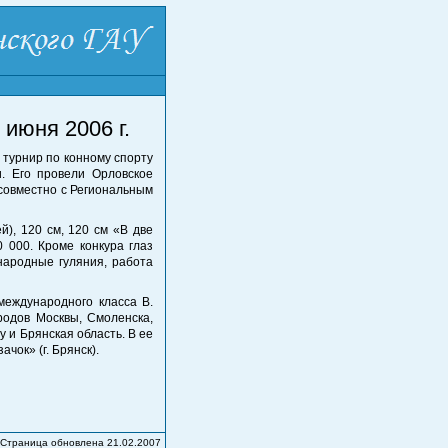
 июня 2006 г.
 турнир по конному спорту
и. Его провели Орловское
совместно с Региональным
), 120 см, 120 см «В две
 000. Кроме конкура глаз
народные гуляния, работа
международного класса В.
родов Москвы, Смоленска,
 и Брянская область. В ее
чок» (г. Брянск).
Страница обновлена 21.02.2007