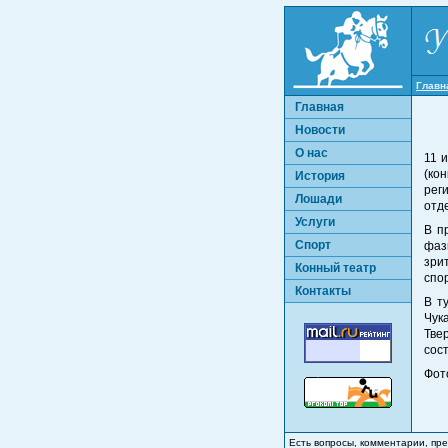
Главн
Главная
Новости
О нас
11 
(ко
История
рег
Лошади
отд
Услуги
В п
Спорт
фаз
зри
Конный театр
спо
Контакты
В т
Чук
Тве
сост
Фот
Есть вопросы, комментарии, п