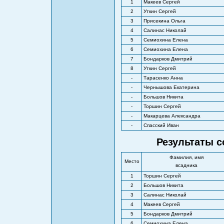
1
Макеев Сергей
2
Уткин Сергей
3
Присекина Ольга
4
Салинас Николай
5
Семиохина Елена
6
Семиохина Елена
7
Бондарков Дмитрий
8
Уткин Сергей
-
Тарасенко Анна
-
Чернышова Екатерина
-
Большов Никита
-
Торшин Сергей
-
Макарцева Александра
-
Спасский Иван
Результаты с
Фамилия, имя
Место
всадника
1
Торшин Сергей
2
Большов Никита
3
Салинас Николай
4
Макеев Сергей
5
Бондарков Дмитрий
6
Семиохина Елена