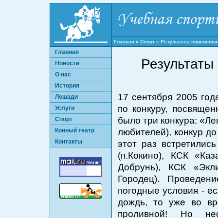
Главная
»
Спорт
»
Результаты соревнован
Главная
Результаты 
Новости
О нас
История
17 сентября 2005 год
Лошади
по конкуру, посвяще
Услуги
было три конкура: «Лег
Спорт
Конный театр
любителей), конкур до
Контакты
этот раз встретилис
(п.Кокино), КСК «Каз
Добрунь), КСК «Экли
Городец). Проведен
погодные условия - е
дождь, то уже во в
проливной! Но не