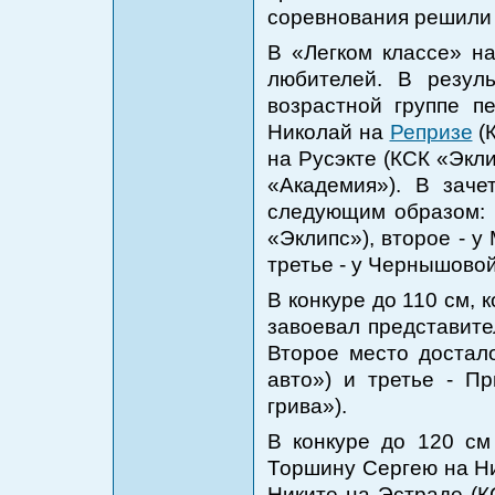
соревнования решили 
В «Легком классе» на
любителей. В резул
возрастной группе п
Николай на
Репризе
(К
на Русэкте (КСК «Экл
«Академия»). В заче
следующим образом: п
«Эклипс»), второе - 
третье - у Чернышово
В конкуре до 110 см, 
завоевал представит
Второе место достал
авто») и третье - П
грива»).
В конкуре до 120 см
Торшину Сергею на Ни
Никите на Эстраде (К