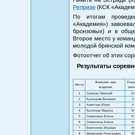
Репризе
(КСК «Академ
По итогам проведе
«Академия») завоева
бронзовых) и в обще
Второе место у команд
молодой брянской кома
Фотоотчет об этих со
Результаты соревно
Фамилия, имя
Разр
Место
всадника
зван
1
Салинас Николай
III
2
Кузнецова Валерия
II
3
Ахметова Юлия
II
4
Калинова Марина
III
5
Семиохина Елена
III
6
Семиохина Елена
III
7
Береснева Эльнара
III
8
Макарцева Александра
III