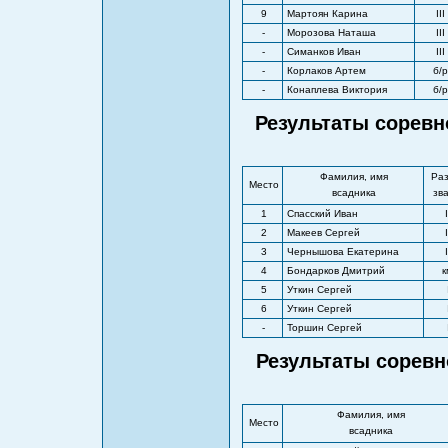
9
Мартоян Карина
III
-
Морозова Наташа
III
-
Симанков Иван
III
-
Корлаков Артем
б/р
-
Конаплева Виктория
б/р
Результаты соревно
Фамилия, имя
Раз
Место
всадника
зв
1
Спасский Иван
I
2
Макеев Сергей
I
3
Чернышова Екатерина
I
4
Бондарков Дмитрий
к
5
Уткин Сергей
6
Уткин Сергей
-
Торшин Сергей
Результаты соревн
Фамилия, имя
Место
всадника