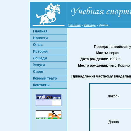
Главная
»
Лошади
»
Дойна
Главная
Новости
О нас
Порода:
латвийская 
История
Масть:
серая
Лошади
Дата рождения:
1997 г.
Услуги
Место рождения:
ч/в с. Кокин
Спорт
Принадлежит частному владельц
Конный театр
Контакты
Дакрон
Донна